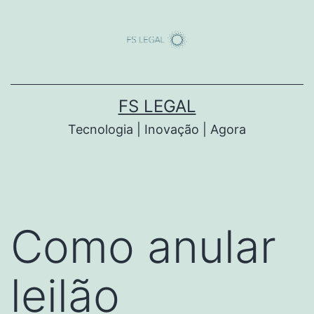
Saltar
para
o
conteúdo
FS LEGAL
Tecnologia | Inovação | Agora
Como anular
leilão