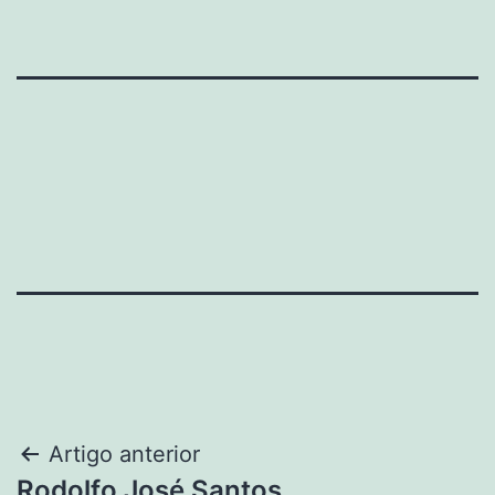
Navegação
Artigo anterior
Rodolfo José Santos