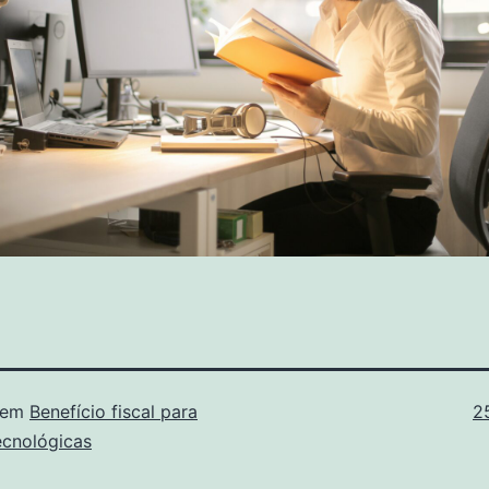
T
 em
Benefício fiscal para
2
or
ecnológicas