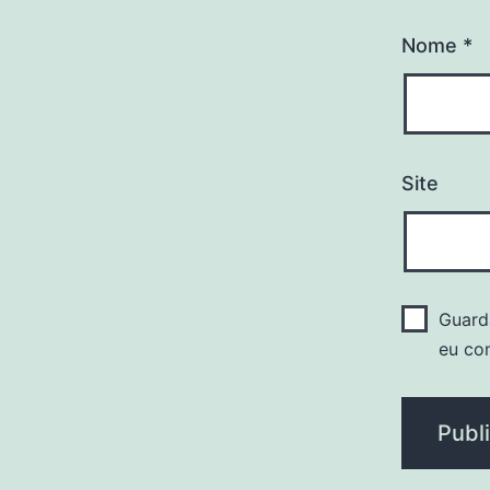
Nome
*
Site
Guard
eu co