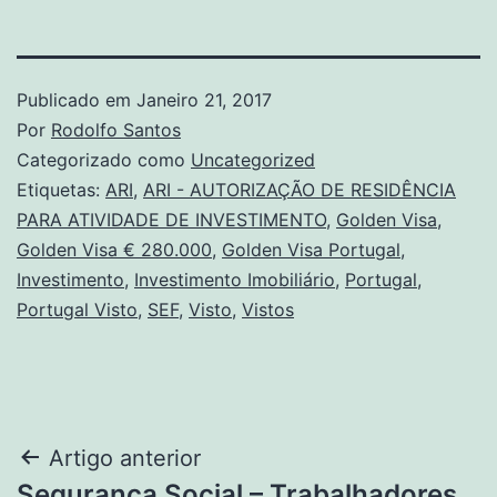
Publicado em
Janeiro 21, 2017
Por
Rodolfo Santos
Categorizado como
Uncategorized
Etiquetas:
ARI
,
ARI - AUTORIZAÇÃO DE RESIDÊNCIA
PARA ATIVIDADE DE INVESTIMENTO
,
Golden Visa
,
Golden Visa € 280.000
,
Golden Visa Portugal
,
Investimento
,
Investimento Imobiliário
,
Portugal
,
Portugal Visto
,
SEF
,
Visto
,
Vistos
Navegação
Artigo anterior
Segurança Social – Trabalhadores