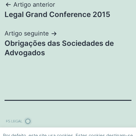
Navegação
Artigo anterior
Legal Grand Conference 2015
de
artigos
Artigo seguinte
Obrigações das Sociedades de
Advogados
Criado com
WordPress
.
Por defeito, este site usa cookies. Estes cookies destinam-se